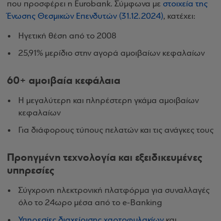
που προσφέρει η Eurobank. Σύμφωνα με
στοιχεία της
Ένωσης Θεσμικών Επενδυτών (31.12.2024)
, κατέχει:
Ηγετική θέση από το 2008
25,91% μερίδιο στην αγορά αμοιβαίων κεφαλαίων
60+ αμοιβαία κεφάλαια
Η μεγαλύτερη και πληρέστερη γκάμα αμοιβαίων
κεφαλαίων
Για διάφορους τύπους πελατών και τις ανάγκες τους
Προηγμένη τεχνολογία και εξειδικευμένες
υπηρεσίες
Σύγχρονη ηλεκτρονική πλατφόρμα για συναλλαγές
όλο το 24ωρο μέσα από το e-Banking
Υπηρεσίες διαχείρισης χαρτοφυλακίων
και