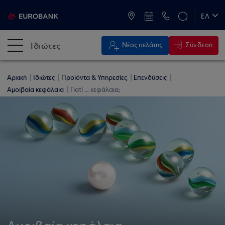
ATM & Καταστήματα
ΕΛ
EN
Ιδιώτες
Σύνδεση
Νέος πελάτης
Αρχική
Ιδιώτες
Προϊόντα & Υπηρεσίες
Επενδύσεις
Αμοιβαία κεφάλαια
Γιατί ... κεφάλαια;