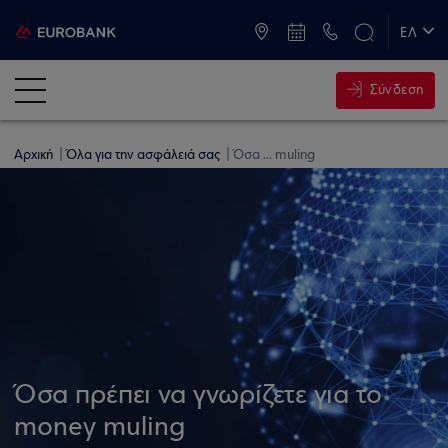
ATM & Καταστήματα
ΕΛ
EN
Σύνδεση
Αρχική
Όλα για την ασφάλειά σας
Όσα ... muling
Όσα πρέπει να γνωρίζετε για το
money muling