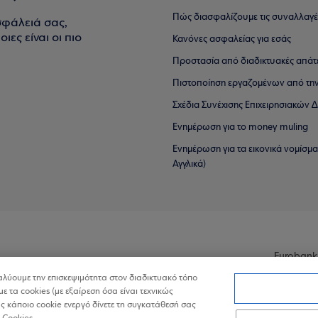
Πώς διασφαλίζουμε τις συναλλαγέ
σφάλειά σας,
ιες είναι οι πιο
Κανόνες ασφαλείας για εσάς
Προστασία από διαδικτυακές απάτ
Πιστοποίηση εργαζομένων από την
Σχέδια Συνέχισης Επιχειρησιακών
Ενημέρωση για το money muling
Ενημέρωση για τα εικονικά νομίσμ
Αγγλικά)
Eurobank
ναλύουμε την επισκεψιμότητα στον διαδικτυακό τόπο
με τα cookies (με εξαίρεση όσα είναι τεχνικώς
 κάποιο cookie ενεργό δίνετε τη συγκατάθεσή σας