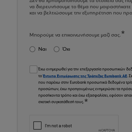
Δεν θα χρησιμοποιήσουμε τα στοιχεία σας πα
να διερευνήσουμε το θέμα που μοιραστήκατε 
και να βελτιώσουμε την εξυπηρέτηση που πρ
Μπορούμε να επικοινωνήσουμε μαζί σας.
Ναι
Όχι
Έχω ενημερωθεί για την επεξεργασία προσωπικών δ
Έντυπο Ενημέρωσης της Τράπεζας Eurobank ΑΕ
το
. 
που παρέχω στην Eurobank προσωπικά δεδομένα τρί
προσώπων, έχω προηγουμένως ενημερώσει τα πρόσ
προσήκοντα τρόπο και έχω εξασφαλίσει, εφόσον απαιτε
σχετική συγκατάθεσή τους.