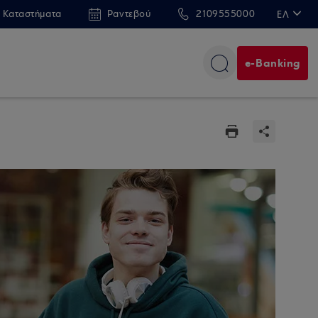
 Καταστήματα
Ραντεβού
2109555000
ΕΛ
EN
e-Banking