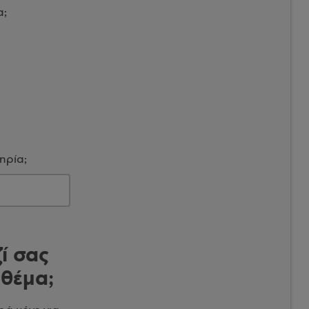
α;
ηρία;
ί σας
 θέμα;