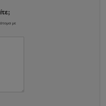
ίτε;
 άτομα με