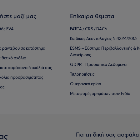
ήστε μαζί μας
Επίκαιρα θέματα
θός EVA
FATCA / CRS / DAC6
Κώδικας Δεοντολογίας Ν.4224/2013
τε ραντεβού σε κατάστημα
ESMS – Σύστημα Περιβαλλοντικής & Κ
Διαχείρισης
ε θετικό σχόλιο
GDPR - Προσωπικά Δεδομένα
αστε παράπονα ή σχόλιά σας
Τιτλοποιήσεις
 σχόλια προσβασιμότητας
Ουκρανική κρίση
ίας
Μεταφορές χρημάτων στην Ινδία
Για τη δική σας ασφάλε
ας