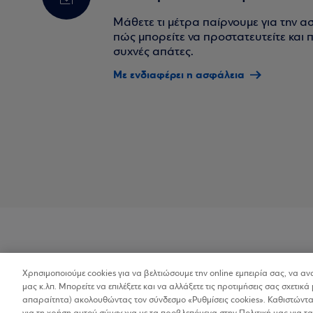
Μάθετε τι μέτρα παίρνουμε για την α
πώς μπορείτε να προστατευτείτε και πο
συχνές απάτες.
Με ενδιαφέρει η ασφάλεια
Χρησιμοποιούμε cookies για να βελτιώσουμε την online εμπειρία σας, να α
Προσβασιμότητα
μας κ.λπ. Μπορείτε να επιλέξετε και να αλλάξετε τις προτιμήσεις σας σχετικά 
απαραίτητα) ακολουθώντας τον σύνδεσμο «Ρυθμίσεις cookies». Καθιστώντας