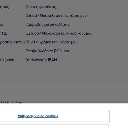
ς σας
Συχνές ερωτήσεις
Έχασα / Μου έκλεψαν την κάρτα μου
ες
Αμφισβήτηση συναλλαγής
 ΤτΕ
Ξέχασα / Μπλόκαρα τους κωδικούς μου
 ∆ραστηριοτήτων
Το ΑΤΜ κράτησε την κάρτα μου
Έπαθε βλάβη το POS μου
ατα (μόνο
Υπολογιστής IBAN
 Mobile App
Ρυθμίσεις για τα cookies