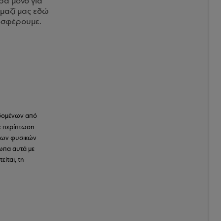
ρά μόνο για
μαζί μας εδώ
οσφέρουμε.
εδομένων από
Σε περίπτωση
των φυσικών
ωπα αυτά με
ίται, τη