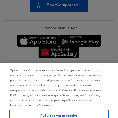
Προσβασιμότητα
Eurobank Mobile App
Χρησιμοποιούμε cookies για να βελτιώσουμε την online εμπειρία
Copyright © 2026
σας, να αναλύουμε την επισκεψιμότητα στον διαδικτυακό τόπο
μας κ.λπ. Μπορείτε να επιλέξετε και να αλλάξετε τις προτιμήσεις
σας σχετικά με τα cookies (με εξαίρεση όσα είναι τεχνικώς
Όροι Χρήσης
απαραίτητα) ακολουθώντας τον σύνδεσμο «Ρυθμίσεις cookies».
Καθιστώντας κάποιο cookie ενεργό δίνετε τη συγκατάθεσή σας
Προσωπικά Δεδομένα στον Διαδικτυακό Τόπο
για τη χρήση αυτού σύμφωνα με τα προβλεπόμενα στην
Πολιτική μας για τα Cookies.
Πολιτική Cookies
Ρυθμίσεις για τα cookies
Δήλωση Προσβασιμότητας