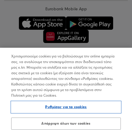
Eurobank Mobile App
Χρησιμοποιούμε cookies για να βελτιώσουμε την online εμπειρία
Copyright © 2026
σας, να αναλύουμε την επισκεψιμότητα στον διαδικτυακό τόπο
μας κ.λπ. Μπορείτε να επιλέξετε και να αλλάξετε τις προτιμήσεις
σας σχετικά με τα cookies (με εξαίρεση όσα είναι τεχνικώς
Όροι Χρήσης
απαραίτητα) ακολουθώντας τον σύνδεσμο «Ρυθμίσεις cookies».
Καθιστώντας κάποιο cookie ενεργό δίνετε τη συγκατάθεσή σας
Προσωπικά Δεδομένα στον Διαδικτυακό Τόπο
για τη χρήση αυτού σύμφωνα με τα προβλεπόμενα στην
Πολιτική μας για τα Cookies.
Πολιτική Cookies
Ρυθμίσεις για τα cookies
Δήλωση Προσβασιμότητας
Sitemap
Απόρριψη όλων των cookies