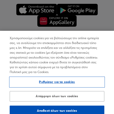
Χρησιμοποιούμε cookies για να βελτιώσουμε την online εμπειρία
Copyright © 2026
σας, να αναλύουμε την επισκεψιμότητα στον διαδικτυακό τόπο
μας κ.λπ. Μπορείτε να επιλέξετε και να αλλάξετε τις προτιμήσεις
σας σχετικά με τα cookies (με εξαίρεση όσα είναι τεχνικώς
Όροι Χρήσης
απαραίτητα) ακολουθώντας τον σύνδεσμο «Ρυθμίσεις cookies».
Καθιστώντας κάποιο cookie ενεργό δίνετε τη συγκατάθεσή σας
Προσωπικά Δεδομένα στον Διαδικτυακό Τόπο
για τη χρήση αυτού σύμφωνα με τα προβλεπόμενα στην
Πολιτική μας για τα Cookies.
Πολιτική Cookies
Ρυθμίσεις για τα cookies
Δήλωση Προσβασιμότητας
Sitemap
Απόρριψη όλων των cookies
Αποδοχή όλων των cookies