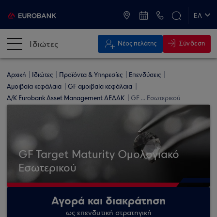
ATM & Καταστήματα
ΕΛ
EN
Ιδιώτες
Σύνδεση
Νέος πελάτης
Αρχική
Ιδιώτες
Προϊόντα & Υπηρεσίες
Επενδύσεις
Αμοιβαία κεφάλαια
GF αμοιβαία κεφάλαια
Α/Κ Eurobank Asset Management ΑΕΔΑΚ
GF ... Εσωτερικού
GF Target Maturity Ομολογιακό
Εσωτερικού
Αγορά και διακράτηση
ως επενδυτική στρατηγική