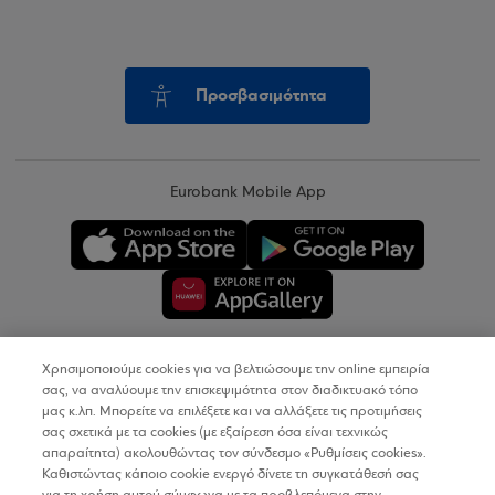
Προσβασιμότητα
Eurobank Mobile App
Χρησιμοποιούμε cookies για να βελτιώσουμε την online εμπειρία
Copyright © 2026
σας, να αναλύουμε την επισκεψιμότητα στον διαδικτυακό τόπο
μας κ.λπ. Μπορείτε να επιλέξετε και να αλλάξετε τις προτιμήσεις
σας σχετικά με τα cookies (με εξαίρεση όσα είναι τεχνικώς
Όροι Χρήσης
απαραίτητα) ακολουθώντας τον σύνδεσμο «Ρυθμίσεις cookies».
Καθιστώντας κάποιο cookie ενεργό δίνετε τη συγκατάθεσή σας
Προσωπικά Δεδομένα στον Διαδικτυακό Τόπο