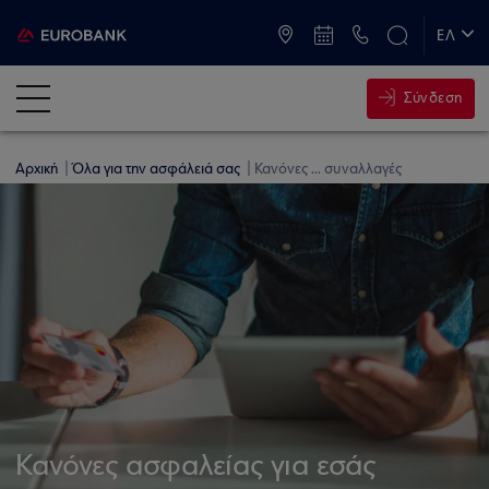
ATM & Καταστήματα
ΕΛ
EN
Σύνδεση
Αρχική
Όλα για την ασφάλειά σας
Κανόνες ... συναλλαγές
Κανόνες ασφαλείας για εσάς