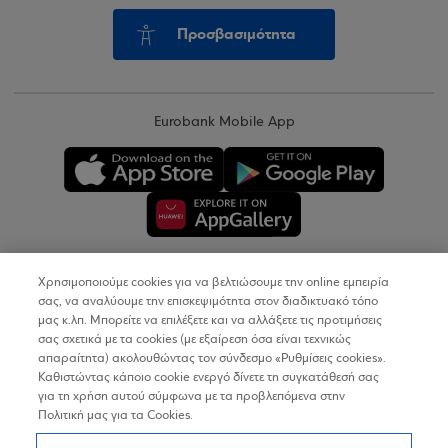
Προσβασιμότητα
Eurobank Mobile App
Χρησιμοποιούμε cookies για να βελτιώσουμε την online εμπειρία
Copyright © 2026
σας, να αναλύουμε την επισκεψιμότητα στον διαδικτυακό τόπο
μας κ.λπ. Μπορείτε να επιλέξετε και να αλλάξετε τις προτιμήσεις
σας σχετικά με τα cookies (με εξαίρεση όσα είναι τεχνικώς
Όροι Χρήσης
απαραίτητα) ακολουθώντας τον σύνδεσμο «Ρυθμίσεις cookies».
Καθιστώντας κάποιο cookie ενεργό δίνετε τη συγκατάθεσή σας
Προσωπικά Δεδομένα στον Διαδικτυακό Τόπο
για τη χρήση αυτού σύμφωνα με τα προβλεπόμενα στην
Πολιτική μας για τα Cookies.
Πολιτική Cookies