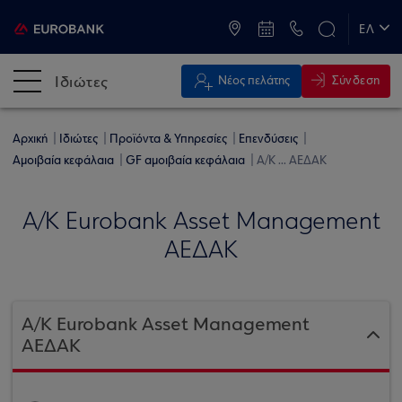
ATM & Καταστήματα
ΕΛ
EN
Ιδιώτες
Σύνδεση
Νέος πελάτης
Αρχική
Ιδιώτες
Προϊόντα & Υπηρεσίες
Επενδύσεις
Αμοιβαία κεφάλαια
GF αμοιβαία κεφάλαια
Α/Κ ... ΑΕΔΑΚ
Α/Κ Eurobank Asset Management
ΑΕΔΑΚ
Α/Κ Eurobank Asset Management
ΑΕΔΑΚ