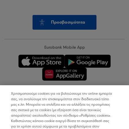
Προσβασιμότητα
Eurobank Mobile App
Χρησιμοποιούμε cookies για να βελτιώσουμε την online εμπειρία
Copyright © 2026
σας, να αναλύουμε την επισκεψιμότητα στον διαδικτυακό τόπο
μας κ.λπ. Μπορείτε να επιλέξετε και να αλλάξετε τις προτιμήσεις
σας σχετικά με τα cookies (με εξαίρεση όσα είναι τεχνικώς
Όροι Χρήσης
απαραίτητα) ακολουθώντας τον σύνδεσμο «Ρυθμίσεις cookies».
Καθιστώντας κάποιο cookie ενεργό δίνετε τη συγκατάθεσή σας
Προσωπικά Δεδομένα στον Διαδικτυακό Τόπο
για τη χρήση αυτού σύμφωνα με τα προβλεπόμενα στην