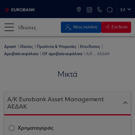
ATM & Καταστήματα
ΕΛ
EN
Ιδιώτες
Σύνδεση
Νέος πελάτης
Αρχική
Ιδιώτες
Προϊόντα & Υπηρεσίες
Επενδύσεις
Αμοιβαία κεφάλαια
GF αμοιβαία κεφάλαια
Α/Κ ... ΑΕΔΑΚ
Μικτά
Α/Κ Eurobank Asset Management
ΑΕΔΑΚ
Χρηματαγοράς