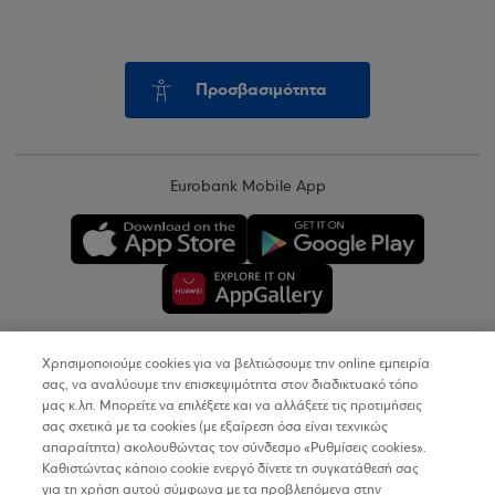
Προσβασιμότητα
Eurobank Mobile App
Χρησιμοποιούμε cookies για να βελτιώσουμε την online εμπειρία
Copyright © 2026
σας, να αναλύουμε την επισκεψιμότητα στον διαδικτυακό τόπο
μας κ.λπ. Μπορείτε να επιλέξετε και να αλλάξετε τις προτιμήσεις
σας σχετικά με τα cookies (με εξαίρεση όσα είναι τεχνικώς
Όροι Χρήσης
απαραίτητα) ακολουθώντας τον σύνδεσμο «Ρυθμίσεις cookies».
Καθιστώντας κάποιο cookie ενεργό δίνετε τη συγκατάθεσή σας
Προσωπικά Δεδομένα στον Διαδικτυακό Τόπο
για τη χρήση αυτού σύμφωνα με τα προβλεπόμενα στην