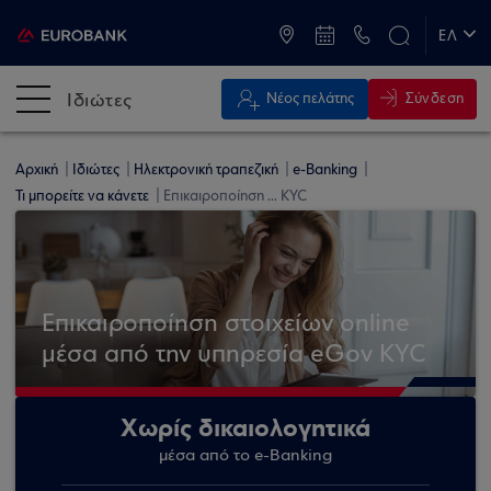
ATM & Καταστήματα
ΕΛ
EN
Ιδιώτες
Σύνδεση
Νέος πελάτης
Αρχική
Ιδιώτες
Ηλεκτρονική τραπεζική
e-Banking
Τι μπορείτε να κάνετε
Επικαιροποίηση ... KYC
Επικαιροποίηση στοιχείων online
μέσα από την υπηρεσία eGov KYC
Χωρίς δικαιολογητικά
μέσα από το e-Banking