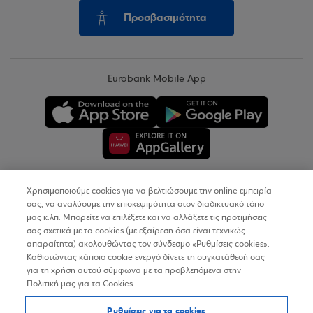
Προσβασιμότητα
Eurobank Mobile App
Χρησιμοποιούμε cookies για να βελτιώσουμε την online εμπειρία
Copyright © 2026
σας, να αναλύουμε την επισκεψιμότητα στον διαδικτυακό τόπο
μας κ.λπ. Μπορείτε να επιλέξετε και να αλλάξετε τις προτιμήσεις
σας σχετικά με τα cookies (με εξαίρεση όσα είναι τεχνικώς
Όροι Χρήσης
απαραίτητα) ακολουθώντας τον σύνδεσμο «Ρυθμίσεις cookies».
Καθιστώντας κάποιο cookie ενεργό δίνετε τη συγκατάθεσή σας
Προσωπικά Δεδομένα στον Διαδικτυακό Τόπο
για τη χρήση αυτού σύμφωνα με τα προβλεπόμενα στην
Πολιτική μας για τα Cookies.
Πολιτική Cookies
Ρυθμίσεις για τα cookies