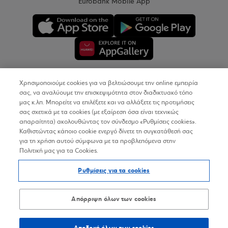
Eurobank Mobile App
Χρησιμοποιούμε cookies για να βελτιώσουμε την online εμπειρία
Copyright © 2026
σας, να αναλύουμε την επισκεψιμότητα στον διαδικτυακό τόπο
μας κ.λπ. Μπορείτε να επιλέξετε και να αλλάξετε τις προτιμήσεις
σας σχετικά με τα cookies (με εξαίρεση όσα είναι τεχνικώς
Όροι Χρήσης
απαραίτητα) ακολουθώντας τον σύνδεσμο «Ρυθμίσεις cookies».
Καθιστώντας κάποιο cookie ενεργό δίνετε τη συγκατάθεσή σας
Προσωπικά Δεδομένα στον Διαδικτυακό Τόπο
για τη χρήση αυτού σύμφωνα με τα προβλεπόμενα στην
Πολιτική μας για τα Cookies.
Πολιτική Cookies
Ρυθμίσεις για τα cookies
Δήλωση Προσβασιμότητας
Sitemap
Απόρριψη όλων των cookies