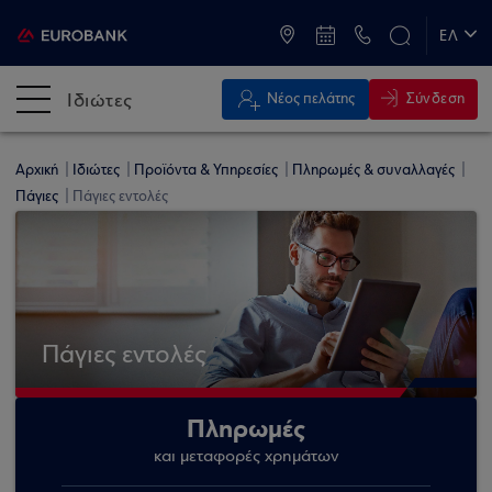
ATM & Καταστήματα
ΕΛ
EN
Ιδιώτες
Σύνδεση
Νέος πελάτης
Αρχική
Ιδιώτες
Προϊόντα & Υπηρεσίες
Πληρωμές & συναλλαγές
Πάγιες
Πάγιες εντολές
Πάγιες εντολές
Πληρωμές
και μεταφορές χρημάτων