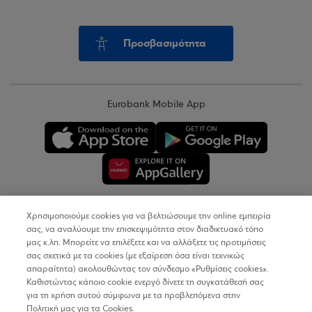
Προσβασιμότητα
Eurobank Mobile App
Χρησιμοποιούμε cookies για να βελτιώσουμε την online εμπειρία
Copyright © 2026
σας, να αναλύουμε την επισκεψιμότητα στον διαδικτυακό τόπο
μας κ.λπ. Μπορείτε να επιλέξετε και να αλλάξετε τις προτιμήσεις
σας σχετικά με τα cookies (με εξαίρεση όσα είναι τεχνικώς
Όροι Χρήσης
απαραίτητα) ακολουθώντας τον σύνδεσμο «Ρυθμίσεις cookies».
Καθιστώντας κάποιο cookie ενεργό δίνετε τη συγκατάθεσή σας
Προσωπικά Δεδομένα στον Διαδικτυακό Τόπο
για τη χρήση αυτού σύμφωνα με τα προβλεπόμενα στην
Πολιτική μας για τα Cookies.