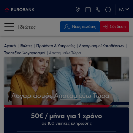
ATM & Καταστήματα
ΕΛ
EN
Ιδιώτες
Σύνδεση
Νέος πελάτης
Αρχική
Ιδιώτες
Προϊόντα & Υπηρεσίες
Λογαριασμοί Καταθέσεων
Τραπεζικοί λογαριασμοί
Αποταμιεύω Τώρα
Λογαριασμός Αποταμιεύω Τώρα
50€ / μήνα για 1 χρόνο
σε 100 νικητές κλήρωσης