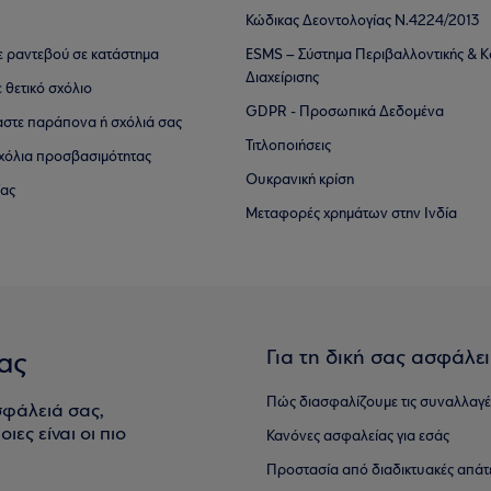
Κώδικας Δεοντολογίας Ν.4224/2013
τε ραντεβού σε κατάστημα
ESMS – Σύστημα Περιβαλλοντικής & Κ
Διαχείρισης
ε θετικό σχόλιο
GDPR - Προσωπικά Δεδομένα
αστε παράπονα ή σχόλιά σας
Τιτλοποιήσεις
 σχόλια προσβασιμότητας
Ουκρανική κρίση
ίας
Μεταφορές χρημάτων στην Ινδία
Για τη δική σας ασφάλε
ας
Πώς διασφαλίζουμε τις συναλλαγέ
σφάλειά σας,
ιες είναι οι πιο
Κανόνες ασφαλείας για εσάς
Προστασία από διαδικτυακές απάτ