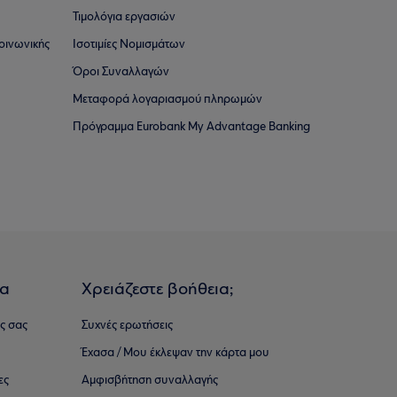
Τιμολόγια εργασιών
οινωνικής
Ισοτιμίες Νομισμάτων
Όροι Συναλλαγών
Μεταφορά λογαριασμού πληρωμών
Πρόγραμμα Eurobank My Advantage Banking
ια
Χρειάζεστε βοήθεια;
ς σας
Συχνές ερωτήσεις
Έχασα / Μου έκλεψαν την κάρτα μου
ες
Αμφισβήτηση συναλλαγής