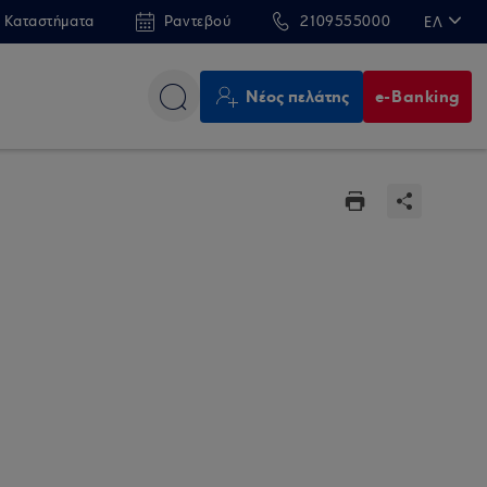
 Καταστήματα
Ραντεβού
2109555000
ΕΛ
EN
Νέος πελάτης
e-Banking