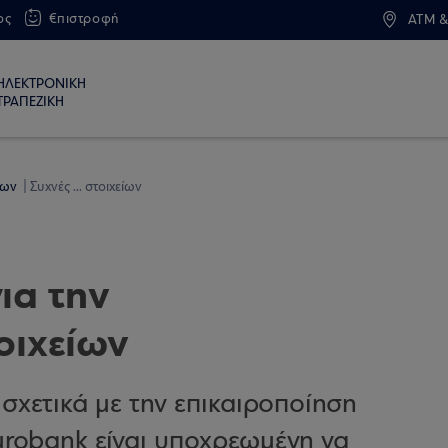
ος
€πιστροφή
ATM &
ΗΛΕΚΤΡΟΝΙΚΗ
ΤΡΑΠΕΖΙΚΗ
εων
Συχνές ... στοιχείων
ια την
οιχείων
σχετικά με την επικαιροποίηση
Eurobank είναι υποχρεωμένη να