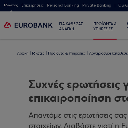
Ιδιώτες
Επιχειρήσεις
Personal Banking
Private Banking
Όμιλ
ΓΙΑ ΚΑΘΕ ΣΑΣ
ΠΡΟΪΟΝΤΑ &
ΑΝΑΓΚΗ
ΥΠΗΡΕΣΙΕΣ
Αρχική
Ιδιώτες
Προϊόντα & Υπηρεσίες
Λογαριασμοί Καταθέσ
Συχνές ερωτήσεις γ
επικαιροποίηση στ
Απαντάμε στις ερωτήσεις σας 
στοιχείων. Διαβάστε γιατί η 