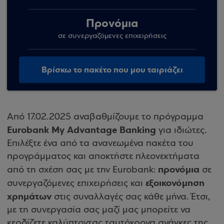
Προνόμια
σε συνεργαζόμενες επιχειρήσεις
Βρίσκω το πακέτο που μου ταιριάζει
Από 17.02.2025 αναβαθμίζουμε το πρόγραμμα
Eurobank My Advantage Banking
για ιδιώτες.
Επιλέξτε ένα από τα ανανεωμένα πακέτα του
προγράμματος και αποκτήστε πλεονεκτήματα
προνόμια
από τη σχέση σας με την Eurobank:
σε
εξοικονόμηση
συνεργαζόμενες επιχειρήσεις και
χρημάτων
στις συναλλαγές σας κάθε μήνα. Έτσι,
με τη συνεργασία σας μαζί μας μπορείτε να
κερδίζετε καλύπτοντας ταυτόχρονα ανάγκες της