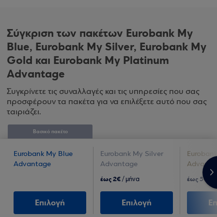
Σύγκριση των πακέτων Eurobank My
Blue, Eurobank My Silver, Eurobank My
Gold και Eurobank My Platinum
Advantage
Συγκρίνετε τις συναλλαγές και τις υπηρεσίες που σας
προσφέρουν τα πακέτα για να επιλέξετε αυτό που σας
ταιριάζει.
Βασικό πακέτο
Eurobank My Blue
Eurobank My Silver
Euroban
Advantage
Advantage
Advanta
>
έως 2€
έως 5€
/ μήνα
/ μ
Επιλογή
Επιλογή
Ε