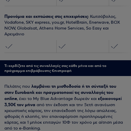
Προνόμια και εκπτώσεις στις επιχειρήσεις
: Κωτσόβολος,
Vodafone, SKY express, you.gr, HotelBrain, Enerwave, BOX
NOW, Globalsat, Athens Home Services, So Easy και
Αρειμάνιο
Τι κερδίζετε από τις συναλλαγές σας κάθε μήνα και από το
πρόγραμμα επιβράβευσης €πιστροφή
λαμβάνει τη μισθοδοσία ή τη σύνταξή του
Πελάτης που
στην Eurobank και πραγματοποιεί τις συναλλαγές του
online
εξοικονομεί
, έχει το My Blue Advantage δωρεάν και
3,50€ τον μήνα
από την έκδοση και την 5ετή ανανέωση
χρεωστικής κάρτας, την επανέκδοσή της λόγω απώλειας,
φθοράς ή κλοπής, την επαναφόρτιση προπληρωμένης
κάρτας, και 1 μπλοκ επιταγών 10Φ τον χρόνο με αίτηση μέσα
από το e-Banking.