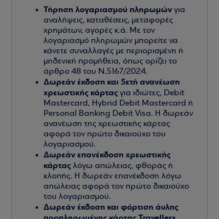
Τήρηση λογαριασμού πληρωμών
για
αναλήψεις, καταθέσεις, μεταφορές
χρημάτων, αγορές κ.ά. Με τον
λογαριασμό πληρωμών μπορείτε να
κάνετε συναλλαγές με περιορισμένη ή
μηδενική προμήθεια, όπως ορίζει το
άρθρο 48 του Ν.5167/2024.
Δωρεάν έκδοση και 5ετή ανανέωση
χρεωστικής κάρτας
για ιδιώτες, Debit
Mastercard, Hybrid Debit Mastercard ή
Personal Banking Debit Visa. Η δωρεάν
ανανέωση της χρεωστικής κάρτας
αφορά τον πρώτο δικαιούχο του
λογαριασμού.
Δωρεάν επανέκδοση χρεωστικής
κάρτας
λόγω απώλειας, φθοράς ή
κλοπής. Η δωρεάν επανέκδοση λόγω
απώλειας αφορά τον πρώτο δικαιούχο
του λογαριασμού.
Δωρεάν έκδοση και φόρτιση άυλης
προπληρωμένης κάρτας Travellers