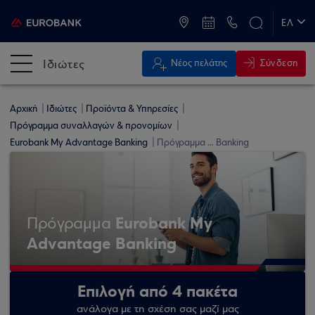
ATM & Καταστήματα
ΕΛ
EN
Ιδιώτες
Σύνδεση
Νέος πελάτης
Αρχική
Ιδιώτες
Προϊόντα & Υπηρεσίες
Πρόγραμμα συναλλαγών & προνομίων
Eurobank My Advantage Banking
Πρόγραμμα ... Banking
Eurobank My
Πρόγραμμα
Advantage Banking
Επιλογή από 4 πακέτα
ανάλογα με τη σχέση σας μαζί μας