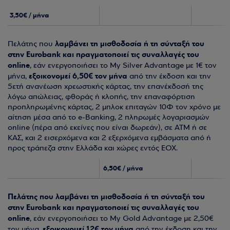
3,50€ / μήνα
λαμβάνει τη μισθοδοσία ή τη σύνταξή του
Πελάτης που
στην Eurobank και πραγματοποιεί τις συναλλαγές του
online
, εάν ενεργοποιήσει το My Silver Advantage με 1€ τον
εξοικονομεί 6,50€ τον μήνα
μήνα,
από την έκδοση και την
5ετή ανανέωση χρεωστικής κάρτας, την επανέκδοσή της
λόγω απώλειας, φθοράς ή κλοπής, την επαναφόρτιση
προπληρωμένης κάρτας, 2 μπλοκ επιταγών 10Φ τον χρόνο με
αίτηση μέσα από το e-Banking, 2 πληρωμές λογαριασμών
online (πέρα από εκείνες που είναι δωρεάν), σε ATM ή σε
ΚΑΣ, και 2 εισερχόμενα και 2 εξερχόμενα εμβάσματα από ή
προς τράπεζα στην Ελλάδα και χώρες εντός ΕΟΧ.
6,50
€
/ μήνα
Πελάτης που λαμβάνει τη μισθοδοσία ή τη σύνταξή του
στην Eurobank και πραγματοποιεί τις συναλλαγές του
online
, εάν ενεργοποιήσει το My Gold Advantage με 2,50€
εξοικονομεί 12€ τον μήνα
τον μήνα,
από την έκδοση και την