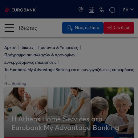
ATM & Καταστήματα
ΕΛ
EN
Ιδιώτες
Σύνδεση
Νέος πελάτης
Αρχική
Ιδιώτες
Προϊόντα & Υπηρεσίες
Πρόγραμμα συναλλαγών & προνομίων
Συνεργαζόμενες επιχειρήσεις
Το Eurobank My Advantage Banking και οι συνεργαζόμενες επιχειρήσεις
Η ... Banking
Η Athens Home Services στο
Eurobank My Advantage Banking