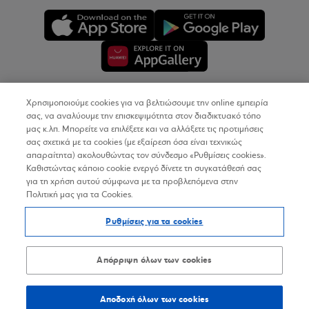
Χρησιμοποιούμε cookies για να βελτιώσουμε την online εμπειρία
Copyright © 2026
σας, να αναλύουμε την επισκεψιμότητα στον διαδικτυακό τόπο
μας κ.λπ. Μπορείτε να επιλέξετε και να αλλάξετε τις προτιμήσεις
σας σχετικά με τα cookies (με εξαίρεση όσα είναι τεχνικώς
Όροι Χρήσης
απαραίτητα) ακολουθώντας τον σύνδεσμο «Ρυθμίσεις cookies».
Καθιστώντας κάποιο cookie ενεργό δίνετε τη συγκατάθεσή σας
Προσωπικά Δεδομένα στον Διαδικτυακό Τόπο
για τη χρήση αυτού σύμφωνα με τα προβλεπόμενα στην
Πολιτική μας για τα Cookies.
Πολιτική Cookies
Ρυθμίσεις για τα cookies
Δήλωση Προσβασιμότητας
Sitemap
Απόρριψη όλων των cookies
Αποδοχή όλων των cookies