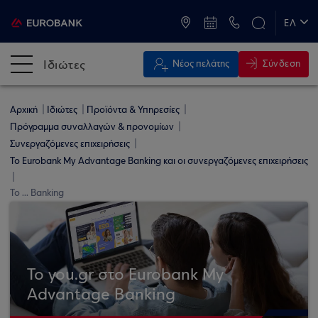
ATM & Καταστήματα
ΕΛ
EN
Ιδιώτες
Σύνδεση
Νέος πελάτης
Αρχική
Ιδιώτες
Προϊόντα & Υπηρεσίες
Πρόγραμμα συναλλαγών & προνομίων
Συνεργαζόμενες επιχειρήσεις
Το Eurobank My Advantage Banking και οι συνεργαζόμενες επιχειρήσεις
Το ... Banking
Το you.gr στο Eurobank My
Advantage Banking