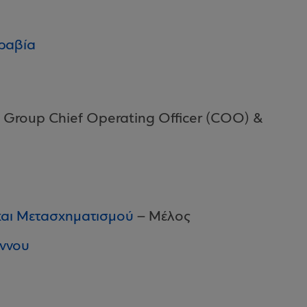
ραβία
Group Chief Οperating Οfficer (COO) &
και Μετασχηματισμού
– Μέλος
άννου