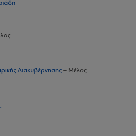
ριάδη
υλος
ιρικής Διακυβέρνησης
– Μέλος
r