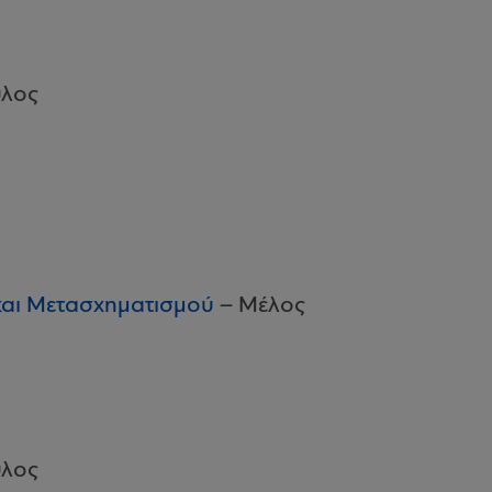
υλος
και Μετασχηματισμού
– Μέλος
υλος