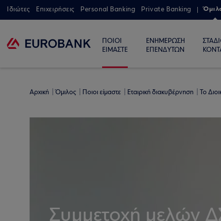
Όμιλ
Ιδιώτες
Επιχειρήσεις
Personal Banking
Private Banking
ΠΟΙΟΙ
ΕΝΗΜΕΡΩΣΗ
ΣΤΑΔ
ΕΙΜΑΣΤΕ
ΕΠΕΝΔΥΤΩΝ
ΚΟΝΤ
Αρχική
Όμιλος
Ποιοι είμαστε
Εταιρική διακυβέρνηση
Το Διο
Συμμετοχή μελών ΔΣ