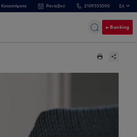
 Καταστήματα
Ραντεβού
2109555000
ΕΛ
EN
e-Banking