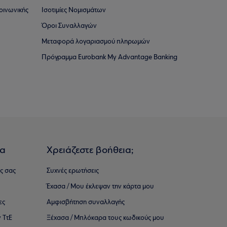
οινωνικής
Ισοτιμίες Νομισμάτων
Όροι Συναλλαγών
Μεταφορά λογαριασμού πληρωμών
Πρόγραμμα Eurobank My Advantage Banking
ια
Χρειάζεστε βοήθεια;
ς σας
Συχνές ερωτήσεις
Έχασα / Μου έκλεψαν την κάρτα μου
ες
Αμφισβήτηση συναλλαγής
 ΤτΕ
Ξέχασα / Μπλόκαρα τους κωδικούς μου