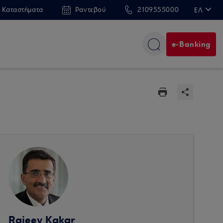
 Καταστήματα
Ραντεβού
2109555000
ΕΛ
EN
e-Banking
Rajeev Kakar