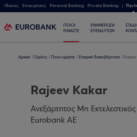
Όμιλ
Ιδιώτες
Επιχειρήσεις
Personal Banking
Private Banking
ΠΟΙΟΙ
ΕΝΗΜΕΡΩΣΗ
ΣΤΑΔ
ΕΙΜΑΣΤΕ
ΕΠΕΝΔΥΤΩΝ
ΚΟΝΤ
Αρχική
Όμιλος
Ποιοι είμαστε
Εταιρική διακυβέρνηση
Rajeev
Rajeev Kakar
Ανεξάρτητος Μη Εκτελεστικός
Eurobank ΑΕ