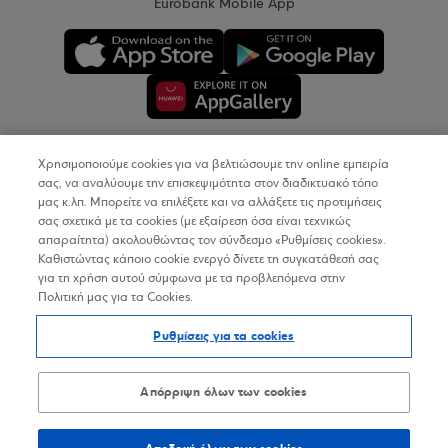
Eurobank Mobile App
Χρησιμοποιούμε cookies για να βελτιώσουμε την online εμπειρία
Copyright © 2026
σας, να αναλύουμε την επισκεψιμότητα στον διαδικτυακό τόπο
μας κ.λπ. Μπορείτε να επιλέξετε και να αλλάξετε τις προτιμήσεις
σας σχετικά με τα cookies (με εξαίρεση όσα είναι τεχνικώς
Όροι Χρήσης
απαραίτητα) ακολουθώντας τον σύνδεσμο «Ρυθμίσεις cookies».
Καθιστώντας κάποιο cookie ενεργό δίνετε τη συγκατάθεσή σας
Προσωπικά Δεδομένα στον Διαδικτυακό Τόπο
για τη χρήση αυτού σύμφωνα με τα προβλεπόμενα στην
Πολιτική μας για τα Cookies.
Πολιτική Cookies
Ρυθμίσεις για τα cookies
Δήλωση Προσβασιμότητας
Sitemap
Απόρριψη όλων των cookies