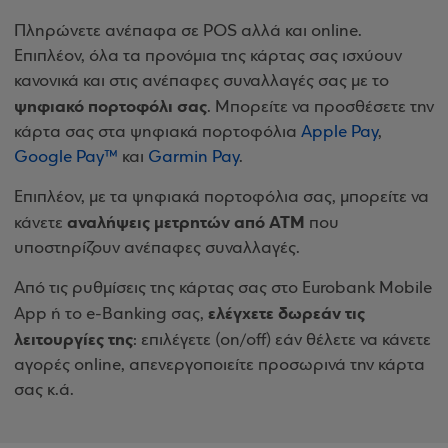
Πληρώνετε ανέπαφα σε POS αλλά και online.
Επιπλέον, όλα τα προνόμια της κάρτας σας ισχύουν
κανονικά και στις ανέπαφες συναλλαγές σας με το
ψηφιακό πορτοφόλι σας
. Μπορείτε να προσθέσετε την
κάρτα σας στα ψηφιακά πορτοφόλια
Apple Pay
,
Google Pay™
και
Garmin Pay
.
Επιπλέον, με τα ψηφιακά πορτοφόλια σας, μπορείτε να
αναλήψεις μετρητών από ΑΤΜ
κάνετε
που
υποστηρίζουν ανέπαφες συναλλαγές.
Από τις ρυθμίσεις της κάρτας σας στο Eurobank Mobile
ελέγχετε δωρεάν τις
App ή το e-Banking σας,
λειτουργίες της
: επιλέγετε (οn/off) εάν θέλετε να κάνετε
αγορές online, απενεργοποιείτε προσωρινά την κάρτα
σας κ.ά.