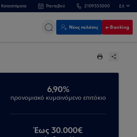
 Καταστήματα
Ραντεβού
2109555000
ΕΛ
EN
Νέος πελάτης
e-Banking
6,90%
προνομιακό κυμαινόμενο επιτόκιο
Έως 30.000€