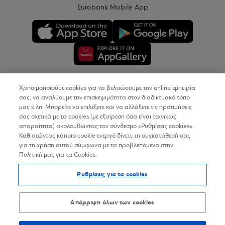
Eurobank Mobile App
Χρησιμοποιούμε cookies για να βελτιώσουμε την online εμπειρία
Copyright © 2026
σας, να αναλύουμε την επισκεψιμότητα στον διαδικτυακό τόπο
μας κ.λπ. Μπορείτε να επιλέξετε και να αλλάξετε τις προτιμήσεις
σας σχετικά με τα cookies (με εξαίρεση όσα είναι τεχνικώς
Όροι Χρήσης
απαραίτητα) ακολουθώντας τον σύνδεσμο «Ρυθμίσεις cookies».
Καθιστώντας κάποιο cookie ενεργό δίνετε τη συγκατάθεσή σας
Προσωπικά Δεδομένα στον Διαδικτυακό Τόπο
για τη χρήση αυτού σύμφωνα με τα προβλεπόμενα στην
Πολιτική μας για τα Cookies.
Πολιτική Cookies
Ρυθμίσεις για τα cookies
Δήλωση Προσβασιμότητας
Sitemap
Απόρριψη όλων των cookies