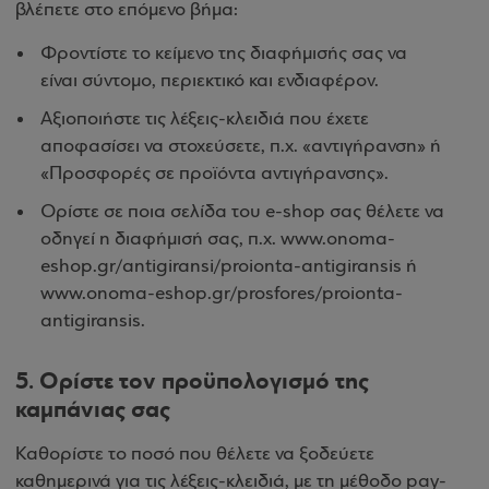
βλέπετε στο επόμενο βήμα:
Φροντίστε το κείμενο της διαφήμισής σας να
είναι σύντομο, περιεκτικό και ενδιαφέρον.
Αξιοποιήστε τις λέξεις-κλειδιά που έχετε
αποφασίσει να στοχεύσετε, π.χ. «αντιγήρανση» ή
«Προσφορές σε προϊόντα αντιγήρανσης».
Ορίστε σε ποια σελίδα του e-shop σας θέλετε να
οδηγεί η διαφήμισή σας, π.χ. www.onoma-
eshop.gr/antigiransi/proionta-antigiransis ή
www.onoma-eshop.gr/prosfores/proionta-
antigiransis.
5. Ορίστε τον προϋπολογισμό της
καμπάνιας σας
Καθορίστε το ποσό που θέλετε να ξοδεύετε
καθημερινά για τις λέξεις-κλειδιά, με τη μέθοδο pay-