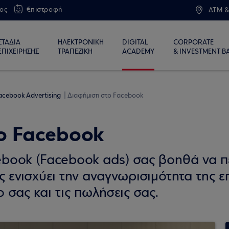
ος
€πιστροφή
ATM &
ΣΤΑΔΙΑ
ΗΛΕΚΤΡΟΝΙΚΗ
DIGITAL
CORPORATE
ΕΠΙΧΕΙΡΗΣΗΣ
ΤΡΑΠΕΖΙΚΗ
ACADEMY
& INVESTMENT B
acebook Advertising
Διαφήμιση στο Facebook
ο Facebook
book (Facebook ads) σας βοηθά να πε
ς ενισχύει την αναγνωρισιμότητα της επ
 σας και τις πωλήσεις σας.