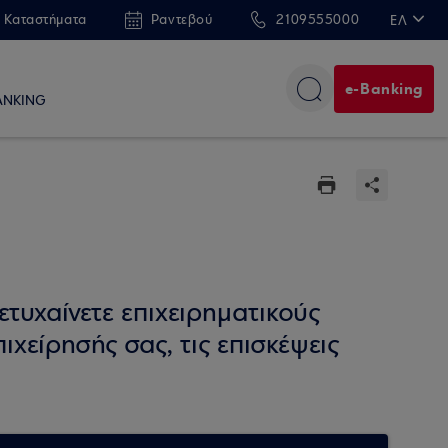
 Καταστήματα
Ραντεβού
2109555000
ΕΛ
EN
e-Banking
ANKING
τυχαίνετε επιχειρηματικούς
ιχείρησής σας, τις επισκέψεις