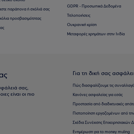
ε θετικό σχόλιο
GDPR - Προσωπικά Δεδομένα
αστε παράπονα ή σχόλιά σας
Τιτλοποιήσεις
 σχόλια προσβασιμότητας
Ουκρανική κρίση
ίας
Μεταφορές χρημάτων στην Ινδία
Για τη δική σας ασφάλε
ας
Πώς διασφαλίζουμε τις συναλλαγέ
σφάλειά σας,
ιες είναι οι πιο
Κανόνες ασφαλείας για εσάς
Προστασία από διαδικτυακές απάτ
Πιστοποίηση εργαζομένων από την
Σχέδια Συνέχισης Επιχειρησιακών
Ενημέρωση για το money muling