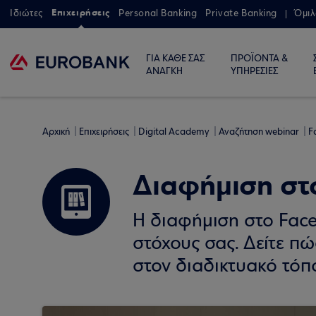
Επιχειρήσεις
Ιδιώτες
Personal Banking
Private Banking
Όμιλ
ΓΙΑ ΚΑΘΕ ΣΑΣ
ΠΡΟΪΟΝΤΑ &
ΑΝΑΓΚΗ
ΥΠΗΡΕΣΙΕΣ
Αρχική
Επιχειρήσεις
Digital Academy
Αναζήτηση webinar
F
Διαφήμιση στ
Η διαφήμιση στο Face
στόχους σας. Δείτε πώ
στον διαδικτυακό τόπο