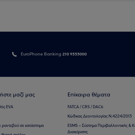
210 9555000
EuroPhone Banking
ήστε μαζί μας
Επίκαιρα θέματα
θός EVA
FATCA / CRS / DAC6
Κώδικας Δεοντολογίας Ν.4224/2013
τε ραντεβού σε κατάστημα
ESMS – Σύστημα Περιβαλλοντικής & Κ
Διαχείρισης