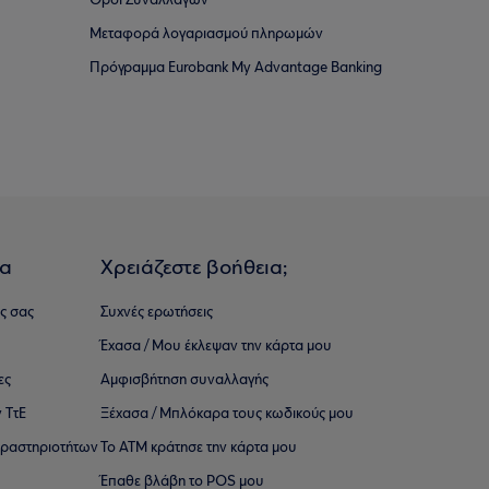
Όροι Συναλλαγών
Μεταφορά λογαριασμού πληρωμών
Πρόγραμμα Eurobank My Advantage Banking
ια
Χρειάζεστε βοήθεια;
ς σας
Συχνές ερωτήσεις
Έχασα / Μου έκλεψαν την κάρτα μου
ες
Αμφισβήτηση συναλλαγής
 ΤτΕ
Ξέχασα / Μπλόκαρα τους κωδικούς μου
 ∆ραστηριοτήτων
Το ΑΤΜ κράτησε την κάρτα μου
Έπαθε βλάβη το POS μου