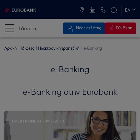
ATM & Καταστήματα
ΕΛ
EN
Ιδιώτες
Σύνδεση
Νέος πελάτης
Αρχική
Ιδιώτες
Ηλεκτρονική τραπεζική
e-Banking
e-Banking
e-Banking στην Eurobank
ΗΛΕΚΤΡΟΝΙΚΗ ΤΡΑΠΕΖΙΚΗ