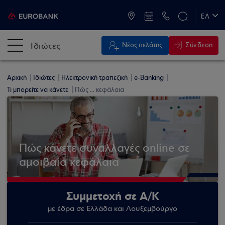
ATM & Καταστήματα
ΕΛ
EN
Ιδιώτες
Σύνδεση
Νέος πελάτης
Αρχική
Ιδιώτες
Ηλεκτρονική τραπεζική
e-Banking
Τι μπορείτε να κάνετε
Πώς ... κεφάλαια
Πώς κάνετε συναλλαγές online σε
αμοιβαία κεφάλαια
Συμμετοχή σε Α/Κ
με έδρα σε Ελλάδα και Λουξεμβούργο