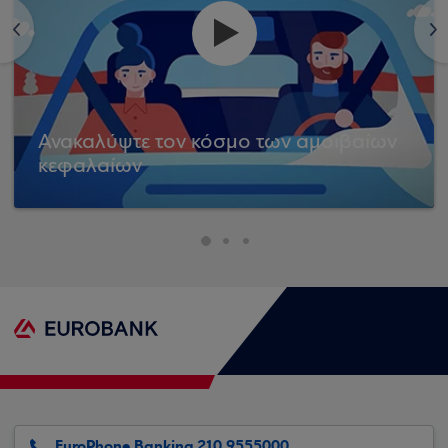
<
>
Ανακαλύψτε τον κόσμο των αμοιβαίων
κεφαλαίων
EuroPhone Banking 210 9555000