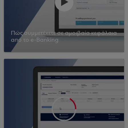
Πώς συμμετέχετε σε αμοιβαία κεφάλαια
από το e-Banking