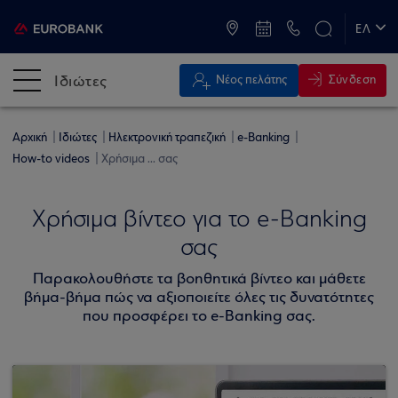
ATM & Καταστήματα
ΕΛ
EN
Ιδιώτες
Σύνδεση
Νέος πελάτης
Αρχική
Ιδιώτες
Ηλεκτρονική τραπεζική
e-Banking
How-to videos
Χρήσιμα ... σας
Χρήσιμα βίντεο για το e-Banking
σας
Παρακολουθήστε τα βοηθητικά βίντεο και μάθετε
βήμα-βήμα πώς να αξιοποιείτε όλες τις δυνατότητες
που προσφέρει το e-Banking σας.