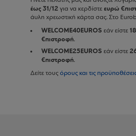
Γίνετε πελάτης μας και ανοίξτε λογα
έως 31/12
ευρώ €πισ
για να κερδίστε
άυλη χρεωστική κάρτα σας. Στο Eurob
WELCOME40EUROS
1
εάν είστε
€πιστροφή
.
WELCOME25EUROS
2
εάν είστε
€πιστροφή
.
Δείτε τους
όρους και τις προϋποθέσει