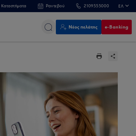
 Καταστήματα
Ραντεβού
2109555000
ΕΛ
EN
Νέος πελάτης
e-Banking