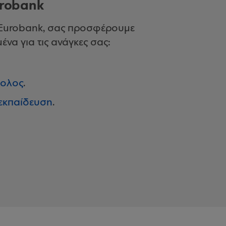
urobank
 Eurobank, σας προσφέρουμε
να για τις ανάγκες σας:
τολος
.
 εκπαίδευση
.