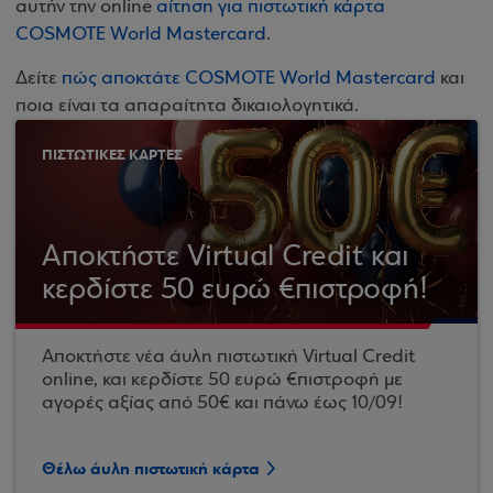
αυτήν την online
αίτηση για πιστωτική κάρτα
COSMOTE World Mastercard
.
Δείτε
πώς αποκτάτε COSMOTE World Mastercard
και
ποια είναι τα απαραίτητα δικαιολογητικά.
ΠΙΣΤΩΤΙΚΕΣ ΚΑΡΤΕΣ
Αποκτήστε Virtual Credit και
κερδίστε 50 ευρώ €πιστροφή!
Αποκτήστε νέα άυλη πιστωτική Virtual Credit
online, και κερδίστε 50 ευρώ €πιστροφή με
αγορές αξίας από 50€ και πάνω έως 10/09!
Θέλω άυλη πιστωτική κάρτα