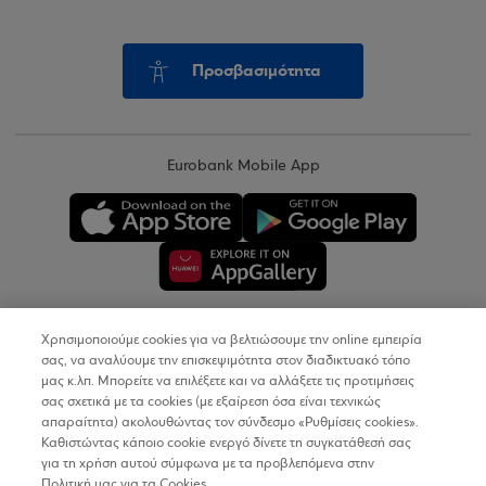
Προσβασιμότητα
Eurobank Mobile App
Χρησιμοποιούμε cookies για να βελτιώσουμε την online εμπειρία
Copyright © 2026
σας, να αναλύουμε την επισκεψιμότητα στον διαδικτυακό τόπο
μας κ.λπ. Μπορείτε να επιλέξετε και να αλλάξετε τις προτιμήσεις
σας σχετικά με τα cookies (με εξαίρεση όσα είναι τεχνικώς
Όροι Χρήσης
απαραίτητα) ακολουθώντας τον σύνδεσμο «Ρυθμίσεις cookies».
Καθιστώντας κάποιο cookie ενεργό δίνετε τη συγκατάθεσή σας
Προσωπικά Δεδομένα στον Διαδικτυακό Τόπο
για τη χρήση αυτού σύμφωνα με τα προβλεπόμενα στην
Πολιτική μας για τα Cookies.