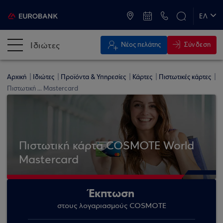
ATM & Καταστήματα
ΕΛ
EN
Ιδιώτες
Σύνδεση
Νέος πελάτης
Αρχική
Ιδιώτες
Προϊόντα & Υπηρεσίες
Κάρτες
Πιστωτικές κάρτες
Πιστωτική ... Mastercard
Πιστωτική κάρτα COSMOTE World
Mastercard
Έκπτωση
στους λογαριασμούς COSMOTE