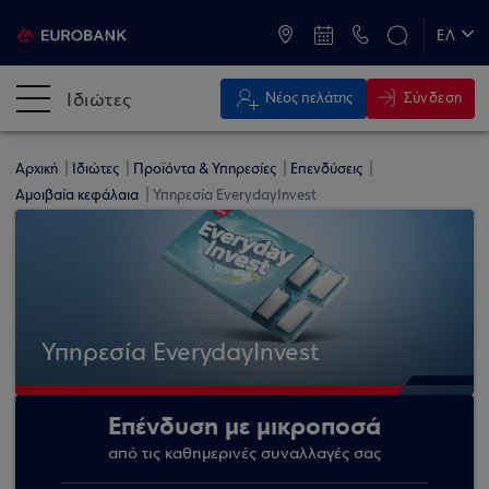
ATM & Καταστήματα
ΕΛ
EN
Ιδιώτες
Σύνδεση
Νέος πελάτης
Αρχική
Ιδιώτες
Προϊόντα & Υπηρεσίες
Επενδύσεις
Αμοιβαία κεφάλαια
Υπηρεσία EverydayInvest
Υπηρεσία EverydayInvest
Επένδυση με μικροποσά
από τις καθημερινές συναλλαγές σας