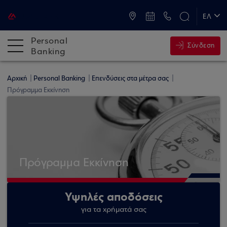
ATM & Καταστήματα
ΕΛ
EN
Personal
Σύνδεση
Banking
Αρχική
Personal Banking
Επενδύσεις στα μέτρα σας
Πρόγραμμα Εκκίνηση
Πρόγραμμα Εκκίνηση
Υψηλές αποδόσεις
για τα χρήματά σας