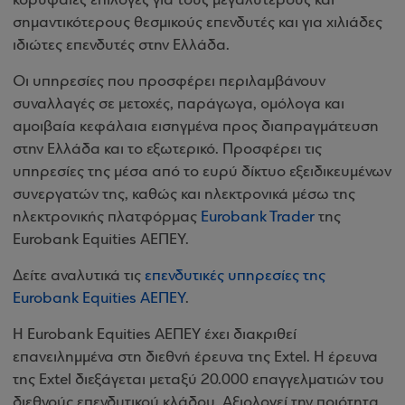
κορυφαίες επιλογές για τους μεγαλύτερους και
σημαντικότερους θεσμικούς επενδυτές και για χιλιάδες
ιδιώτες επενδυτές στην Ελλάδα.
Οι υπηρεσίες που προσφέρει περιλαμβάνουν
συναλλαγές σε μετοχές, παράγωγα, ομόλογα και
αμοιβαία κεφάλαια εισηγμένα προς διαπραγμάτευση
στην Ελλάδα και το εξωτερικό. Προσφέρει τις
υπηρεσίες της μέσα από το ευρύ δίκτυο εξειδικευμένων
συνεργατών της, καθώς και ηλεκτρονικά μέσω της
ηλεκτρονικής πλατφόρμας
Eurobank Trader
της
Eurobank Equities ΑΕΠΕΥ.
Δείτε αναλυτικά τις
επενδυτικές υπηρεσίες της
Eurobank Equities ΑΕΠΕΥ
.
Η
Eurobank
Equities
ΑΕΠΕΥ έχει διακριθεί
επανειλημμένα στη διεθνή έρευνα της
Extel
. Η έρευνα
της
Extel
διεξάγεται μεταξύ 20.000 επαγγελματιών του
διεθνούς επενδυτικού κλάδου. Αξιολογεί την ποιότητα