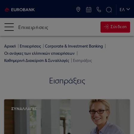
ATM & Καταστήματα
ΕΛ
EN
Επιχειρήσεις
Σύνδεση
Αρχική
Επιχειρήσεις
Corporate & Investment Banking
Οι ανάγκες των ελληνικών επιχειρήσεων
Καθημερινή Διαχείριση & Συναλλαγές
Εισπράξεις
Εισπράξεις
ΣΥΝΑΛΛΑΓΕΣ