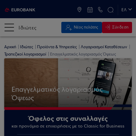
ATM & Καταστήματα
ΕΛ
EN
Ιδιώτες
Σύνδεση
Νέος πελάτης
Αρχική
Ιδιώτες
Προϊόντα & Υπηρεσίες
Λογαριασμοί Καταθέσεων
Τραπεζικοί λογαριασμοί
Επαγγελματικός λογαριασμός Όψεως
Επαγγελματικός λογαριασμός
Όψεως
Όφελος στις συναλλαγές
και προνόμια σε επιχειρήσεις με το Classic for Business