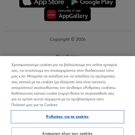
Copyright © 2026
Όροι Χρήσης
Χρησιμοποιούμε cookies για να βελτιώσουμε την online εμπειρία
Προσωπικά Δεδομένα στον Διαδικτυακό Τόπο
σας, να αναλύουμε την επισκεψιμότητα στον διαδικτυακό τόπο
μας κ.λπ. Μπορείτε να επιλέξετε και να αλλάξετε τις προτιμήσεις
Πολιτική Cookies
σας σχετικά με τα cookies (με εξαίρεση όσα είναι τεχνικώς
απαραίτητα) ακολουθώντας τον σύνδεσμο «Ρυθμίσεις cookies».
Δήλωση Προσβασιμότητας
Καθιστώντας κάποιο cookie ενεργό δίνετε τη συγκατάθεσή σας
Sitemap
για τη χρήση αυτού σύμφωνα με τα προβλεπόμενα στην
Πολιτική μας για τα Cookies.
Ρυθμίσεις για τα cookies
Απόρριψη όλων των cookies