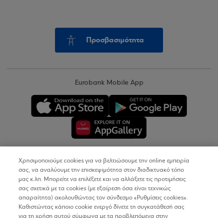
Προσβασιμότητα
Eurobank Mobile App
Χρησιμοποιούμε cookies για να βελτιώσουμε την online εμπειρία
Copyright © 2026
σας, να αναλύουμε την επισκεψιμότητα στον διαδικτυακό τόπο
μας κ.λπ. Μπορείτε να επιλέξετε και να αλλάξετε τις προτιμήσεις
σας σχετικά με τα cookies (με εξαίρεση όσα είναι τεχνικώς
Όροι Χρήσης
απαραίτητα) ακολουθώντας τον σύνδεσμο «Ρυθμίσεις cookies».
Καθιστώντας κάποιο cookie ενεργό δίνετε τη συγκατάθεσή σας
Προσωπικά Δεδομένα στον Διαδικτυακό Τόπο
για τη χρήση αυτού σύμφωνα με τα προβλεπόμενα στην