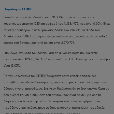
Παράδειγμα
ΣΕΠΠΕ
Έστω ότι το ποσό του δανείου είναι 10.000€ με ετήσιο προνομιακό
κυμαινόμενο επιτόκιο 10,15 και εισφορά του Ν.128/1975, που είναι 0,60%. Έχετε
επιλέξει αποπληρωμή σε 60 μηνιαίες δόσεις των 216,18€. Τα έξοδα του
δανείου είναι 150€. Παρακρατούνται κατά την εκταμίευσή του. Το συνολικό
κόστος του δανείου σας από τόκους είναι 2.970,77€.
Επομένως, στη λήξη του δανείου σας το συνολικό ποσό που θα έχετε
πληρώσει είναι 12.970,77€. Αυτό σημαίνει ότι το ΣΕΠΠΕ σύμφωνα με τον νόμο
είναι 12,03%.
Για τον υπολογισμό του ΣΕΠΠΕ δεχόμαστε ότι το επιτόκιο παραμένει
αμετάβλητο σε όλο το διάστημα της αποπληρωμής και ότι η πληρωμή των
δόσεων γίνεται εμπρόθεσμα. Επιπλέον, δεχόμαστε ότι το έτος υπολογίζεται με
365 ημέρες και ότι η σύμβαση του δανείου σας είναι σε ισχύ για όλη τη
διάρκεια που έχετε συμφωνήσει. Τα παραπάνω ποσά αναφέρονται ως
παράδειγμα και ισχύουν μόνο εφόσον ισχύουν οι παραπάνω παραδοχές.