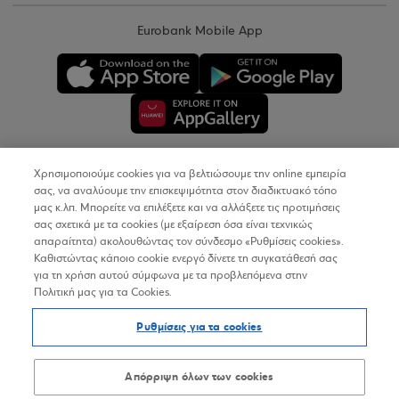
Eurobank Mobile App
Χρησιμοποιούμε cookies για να βελτιώσουμε την online εμπειρία
Copyright © 2026
σας, να αναλύουμε την επισκεψιμότητα στον διαδικτυακό τόπο
μας κ.λπ. Μπορείτε να επιλέξετε και να αλλάξετε τις προτιμήσεις
σας σχετικά με τα cookies (με εξαίρεση όσα είναι τεχνικώς
Όροι Χρήσης
απαραίτητα) ακολουθώντας τον σύνδεσμο «Ρυθμίσεις cookies».
Καθιστώντας κάποιο cookie ενεργό δίνετε τη συγκατάθεσή σας
Προσωπικά Δεδομένα στον Διαδικτυακό Τόπο
για τη χρήση αυτού σύμφωνα με τα προβλεπόμενα στην
Πολιτική μας για τα Cookies.
Πολιτική Cookies
Ρυθμίσεις για τα cookies
Δήλωση Προσβασιμότητας
Sitemap
Απόρριψη όλων των cookies