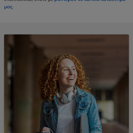
μας
.