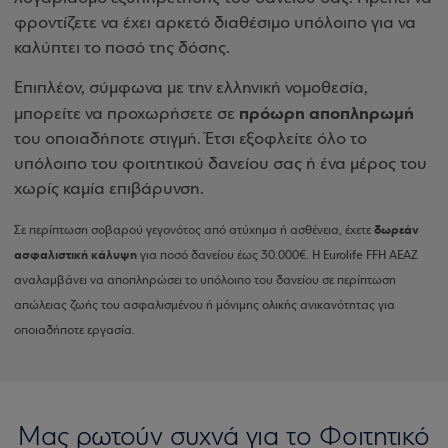
φροντίζετε να έχει αρκετό διαθέσιμο υπόλοιπο για να
καλύπτει το ποσό της δόσης.
Επιπλέον, σύμφωνα με την ελληνική νομοθεσία,
πρόωρη αποπληρωμή
μπορείτε να προχωρήσετε σε
του οποιαδήποτε στιγμή. Έτσι εξοφλείτε όλο το
υπόλοιπο του φοιτητικού δανείου σας ή ένα μέρος του
χωρίς καμία επιβάρυνση.
δωρεάν
Σε περίπτωση σοβαρού γεγονότος από ατύχημα ή ασθένεια, έχετε
ασφαλιστική κάλυψη
για ποσό δανείου έως 30.000€. H Eurolife FFH ΑΕΑΖ
αναλαμβάνει να αποπληρώσει το υπόλοιπο του δανείου σε περίπτωση
απώλειας ζωής του ασφαλισμένου ή μόνιμης ολικής ανικανότητας για
οποιαδήποτε εργασία.
Μας ρωτούν συχνά για τo Φοιτητικό