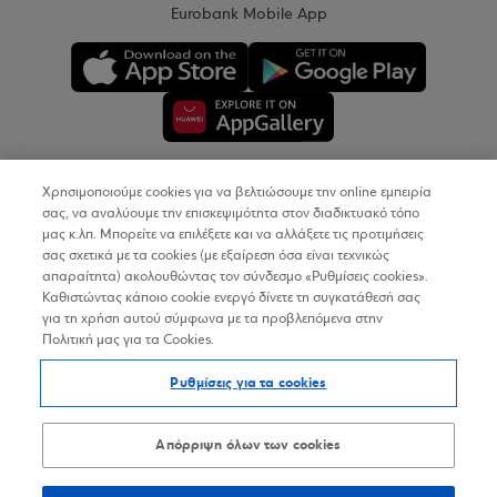
Eurobank Mobile App
Χρησιμοποιούμε cookies για να βελτιώσουμε την online εμπειρία
Copyright © 2026
σας, να αναλύουμε την επισκεψιμότητα στον διαδικτυακό τόπο
μας κ.λπ. Μπορείτε να επιλέξετε και να αλλάξετε τις προτιμήσεις
σας σχετικά με τα cookies (με εξαίρεση όσα είναι τεχνικώς
Όροι Χρήσης
απαραίτητα) ακολουθώντας τον σύνδεσμο «Ρυθμίσεις cookies».
Καθιστώντας κάποιο cookie ενεργό δίνετε τη συγκατάθεσή σας
Προσωπικά Δεδομένα στον Διαδικτυακό Τόπο
για τη χρήση αυτού σύμφωνα με τα προβλεπόμενα στην
Πολιτική μας για τα Cookies.
Πολιτική Cookies
Ρυθμίσεις για τα cookies
Δήλωση Προσβασιμότητας
Sitemap
Απόρριψη όλων των cookies