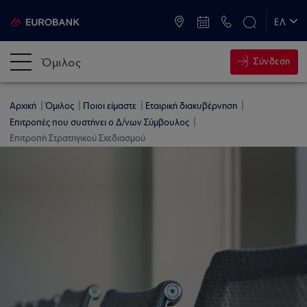
ATM & Καταστήματα
ΕΛ
EN
Όμιλος
Σύνδεση
Αρχική
Όμιλος
Ποιοι είμαστε
Εταιρική διακυβέρνηση
Επιτροπές που συστήνει ο Δ/νων Σύμβουλος
Επιτροπή Στρατηγικού Σχεδιασμού