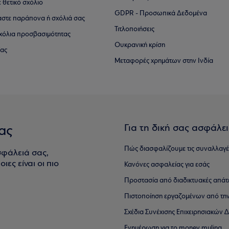
ε θετικό σχόλιο
GDPR - Προσωπικά Δεδομένα
αστε παράπονα ή σχόλιά σας
Τιτλοποιήσεις
 σχόλια προσβασιμότητας
Ουκρανική κρίση
ίας
Μεταφορές χρημάτων στην Ινδία
Για τη δική σας ασφάλε
ας
Πώς διασφαλίζουμε τις συναλλαγέ
σφάλειά σας,
ιες είναι οι πιο
Κανόνες ασφαλείας για εσάς
Προστασία από διαδικτυακές απάτ
Πιστοποίηση εργαζομένων από την
Σχέδια Συνέχισης Επιχειρησιακών
Ενημέρωση για το money muling