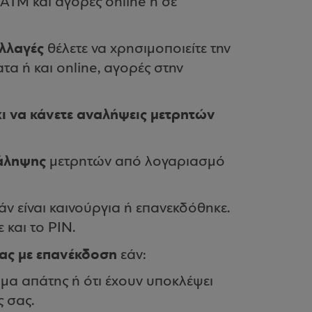
 ΑΤΜ και αγορές online ή σε
αλλαγές
θέλετε να χρησιμοποιείτε την
α ή και online, αγορές στην
όχι να κάνετε αναλήψεις μετρητών
νάληψης
μετρητών από λογαριασμό
άν είναι καινούργια ή επανεκδόθηκε.
 και το PIN.
σας με επανέκδοση
εάν:
ύμα απάτης ή ότι έχουν υποκλέψει
ς σας.