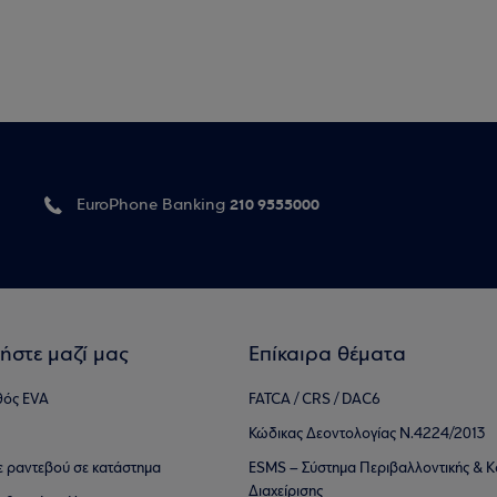
210 9555000
EuroPhone Banking
ήστε μαζί μας
Επίκαιρα θέματα
θός EVA
FATCA / CRS / DAC6
Κώδικας Δεοντολογίας Ν.4224/2013
τε ραντεβού σε κατάστημα
ESMS – Σύστημα Περιβαλλοντικής & Κ
Διαχείρισης