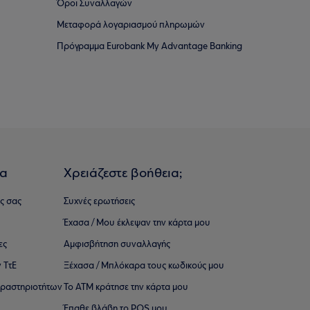
Όροι Συναλλαγών
Μεταφορά λογαριασμού πληρωμών
Πρόγραμμα Eurobank My Advantage Banking
ια
Χρειάζεστε βοήθεια;
ς σας
Συχνές ερωτήσεις
Έχασα / Μου έκλεψαν την κάρτα μου
ες
Αμφισβήτηση συναλλαγής
 ΤτΕ
Ξέχασα / Μπλόκαρα τους κωδικούς μου
 ∆ραστηριοτήτων
Το ΑΤΜ κράτησε την κάρτα μου
Έπαθε βλάβη το POS μου