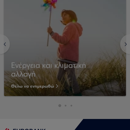
<
>
Ενέργεια και κλιματική
αλλαγή
Θέλω να ενημερωθώ