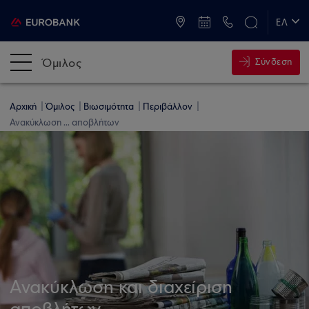
ATM & Καταστήματα
ΕΛ
EN
Όμιλος
Σύνδεση
Αρχική
Όμιλος
Βιωσιμότητα
Περιβάλλον
Ανακύκλωση ... αποβλήτων
Ανακύκλωση και διαχείριση