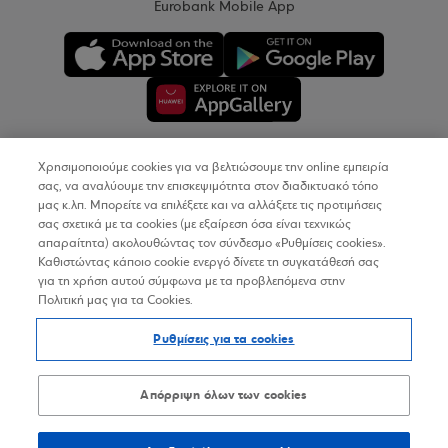
Eurobank Mobile App
Χρησιμοποιούμε cookies για να βελτιώσουμε την online εμπειρία
Copyright © 2026
σας, να αναλύουμε την επισκεψιμότητα στον διαδικτυακό τόπο
μας κ.λπ. Μπορείτε να επιλέξετε και να αλλάξετε τις προτιμήσεις
σας σχετικά με τα cookies (με εξαίρεση όσα είναι τεχνικώς
Όροι Χρήσης
απαραίτητα) ακολουθώντας τον σύνδεσμο «Ρυθμίσεις cookies».
Καθιστώντας κάποιο cookie ενεργό δίνετε τη συγκατάθεσή σας
Προσωπικά Δεδομένα στον Διαδικτυακό Τόπο
για τη χρήση αυτού σύμφωνα με τα προβλεπόμενα στην
Πολιτική μας για τα Cookies.
Πολιτική Cookies
Ρυθμίσεις για τα cookies
Δήλωση Προσβασιμότητας
Sitemap
Απόρριψη όλων των cookies