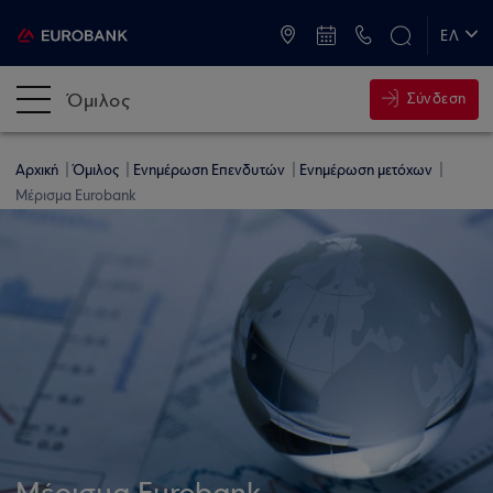
ATM & Καταστήματα
ΕΛ
EN
Όμιλος
Σύνδεση
Αρχική
Όμιλος
Ενημέρωση Επενδυτών
Ενημέρωση μετόχων
Μέρισμα Eurobank