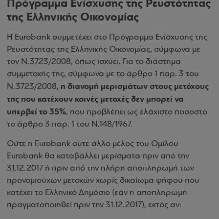
Πρόγραμμα Ενίσχυσης της Ρευστότητας
της Ελληνικής Οικονομίας
Η Eurobank συμμετέχει στο Πρόγραμμα Ενίσχυσης της
Ρευστότητας της Ελληνικής Οικονομίας, σύμφωνα με
τον Ν.3723/2008, όπως ισχύει. Για το διάστημα
συμμετοχής της, σύμφωνα με το άρθρο 1 παρ. 3 του
η διανομή μερισμάτων στους μετόχους
Ν.3723/2008,
της που κατέχουν κοινές μετοχές δεν μπορεί να
υπερβεί το 35%
, που προβλέπει ως ελάχιστο ποσοστό
το άρθρο 3 παρ. 1 του Ν.148/1967.
Ούτε η Eurobank ούτε άλλο μέλος του Ομίλου
Eurobank θα καταβάλλει μερίσματα πριν από την
31.12.2017 ή πριν από την πλήρη αποπληρωμή των
προνομιούχων μετοχών χωρίς δικαίωμα ψήφου που
κατέχει το Ελληνικό Δημόσιο (εάν η αποπληρωμή
πραγματοποιηθεί πριν την 31.12.2017), εκτός αν: