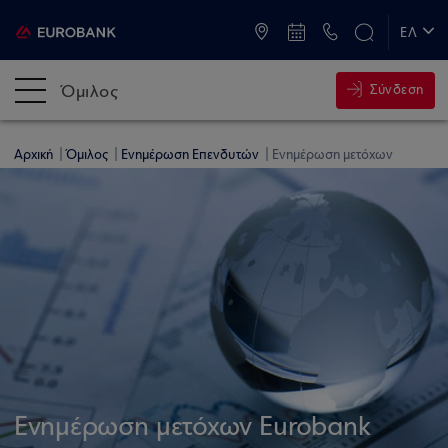
ATM & Καταστήματα
ΕΛ
EN
Όμιλος
Σύνδεση
Αρχική
Όμιλος
Ενημέρωση Επενδυτών
Ενημέρωση μετόχων
Ενημέρωση μετόχων Eurobank