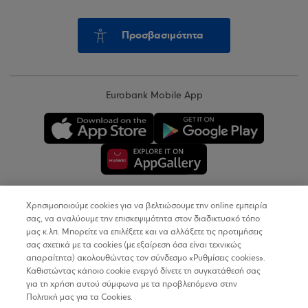
Προσβασιμότητα
Eurobank Mobile App
Χρησιμοποιούμε cookies για να βελτιώσουμε την online εμπειρία
Copyright © 2026
σας, να αναλύουμε την επισκεψιμότητα στον διαδικτυακό τόπο
μας κ.λπ. Μπορείτε να επιλέξετε και να αλλάξετε τις προτιμήσεις
σας σχετικά με τα cookies (με εξαίρεση όσα είναι τεχνικώς
Όροι Χρήσης
απαραίτητα) ακολουθώντας τον σύνδεσμο «Ρυθμίσεις cookies».
Καθιστώντας κάποιο cookie ενεργό δίνετε τη συγκατάθεσή σας
Προσωπικά Δεδομένα στον Διαδικτυακό Τόπο
για τη χρήση αυτού σύμφωνα με τα προβλεπόμενα στην
Πολιτική μας για τα Cookies.
Πολιτική Cookies