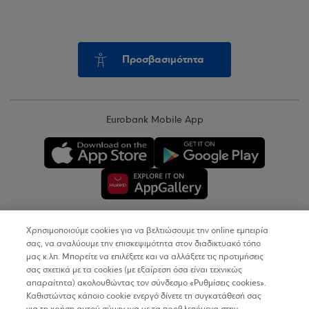
Προσβασιμότητα
Eurobank Mobile App
Χρησιμοποιούμε cookies για να βελτιώσουμε την online εμπειρία
Copyright © 2026
σας, να αναλύουμε την επισκεψιμότητα στον διαδικτυακό τόπο
μας κ.λπ. Μπορείτε να επιλέξετε και να αλλάξετε τις προτιμήσεις
σας σχετικά με τα cookies (με εξαίρεση όσα είναι τεχνικώς
Όροι Χρήσης
απαραίτητα) ακολουθώντας τον σύνδεσμο «Ρυθμίσεις cookies».
Καθιστώντας κάποιο cookie ενεργό δίνετε τη συγκατάθεσή σας
Προσωπικά Δεδομένα στον Διαδικτυακό Τόπο