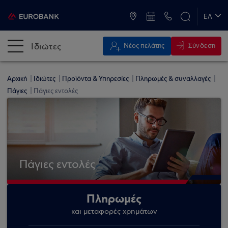
ATM & Καταστήματα
ΕΛ
EN
Ιδιώτες
Σύνδεση
Νέος πελάτης
Αρχική
Ιδιώτες
Προϊόντα & Υπηρεσίες
Πληρωμές & συναλλαγές
Πάγιες
Πάγιες εντολές
Πάγιες εντολές
Πληρωμές
και μεταφορές χρημάτων