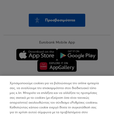
Προσβασιμότητα
Eurobank Mobile App
Χρησιμοποιούμε cookies για να βελτιώσουμε την online εμπειρία
Copyright © 2026
σας, να αναλύουμε την επισκεψιμότητα στον διαδικτυακό τόπο
μας κ.λπ. Μπορείτε να επιλέξετε και να αλλάξετε τις προτιμήσεις
σας σχετικά με τα cookies (με εξαίρεση όσα είναι τεχνικώς
Όροι Χρήσης
απαραίτητα) ακολουθώντας τον σύνδεσμο «Ρυθμίσεις cookies».
Καθιστώντας κάποιο cookie ενεργό δίνετε τη συγκατάθεσή σας
Προσωπικά Δεδομένα στον Διαδικτυακό Τόπο
για τη χρήση αυτού σύμφωνα με τα προβλεπόμενα στην