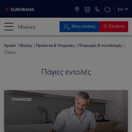
ATM & Καταστήματα
ΕΛ
EN
Ιδιώτες
Σύνδεση
Νέος πελάτης
Αρχική
Ιδιώτες
Προϊόντα & Υπηρεσίες
Πληρωμές & συναλλαγές
Πάγιες
Πάγιες εντολές
ΥΠΗΡΕΣΙΕΣ