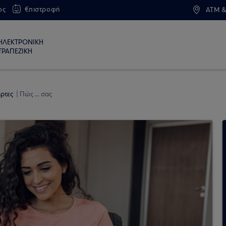
ος
€πιστροφή
ATM &
ΗΛΕΚΤΡΟΝΙΚΗ
ΤΡΑΠΕΖΙΚΗ
άρτες
Πώς ... σας