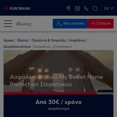
ATM & Καταστήματα
ΕΛ
EN
Ιδιώτες
Σύνδεση
Νέος πελάτης
Αρχική
Ιδιώτες
Προϊόντα & Υπηρεσίες
Ασφάλειες
Ασφάλεια σπιτιού
Ασφάλεια ... Στεγαστικού
Ασφάλεια σπιτιού My Sweet Home
Protection Στεγαστικού
Από 50€ / χρόνο
ασφάλιστρα