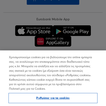
Eurobank Mobile App
Χρησιμοποιούμε cookies για να βελτιώσουμε την online εμπειρία
Copyright © 2026
σας, να αναλύουμε την επισκεψιμότητα στον διαδικτυακό τόπο
μας κ.λπ. Μπορείτε να επιλέξετε και να αλλάξετε τις προτιμήσεις
σας σχετικά με τα cookies (με εξαίρεση όσα είναι τεχνικώς
Όροι Χρήσης
απαραίτητα) ακολουθώντας τον σύνδεσμο «Ρυθμίσεις cookies».
Καθιστώντας κάποιο cookie ενεργό δίνετε τη συγκατάθεσή σας
Προσωπικά Δεδομένα στον Διαδικτυακό Τόπο
για τη χρήση αυτού σύμφωνα με τα προβλεπόμενα στην
Πολιτική μας για τα Cookies.
Πολιτική Cookies
Ρυθμίσεις για τα cookies
Δήλωση Προσβασιμότητας