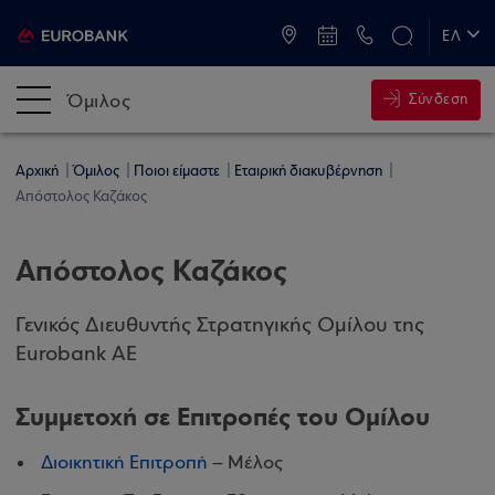
ATM & Καταστήματα
ΕΛ
EN
Όμιλος
Σύνδεση
Αρχική
Όμιλος
Ποιοι είμαστε
Εταιρική διακυβέρνηση
Απόστολος Καζάκος
Απόστολος Καζάκος
Γενικός Διευθυντής Στρατηγικής Ομίλου της
Eurobank ΑΕ
Συμμετοχή σε Επιτροπές του Ομίλου
Διοικητική Επιτροπή
– Μέλος