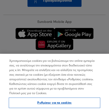
Προσβασιμότητα
Eurobank Mobile App
Χρησιμοποιούμε cookies για να βελτιώσουμε την online εμπειρία
Copyright © 2026
σας, να αναλύουμε την επισκεψιμότητα στον διαδικτυακό τόπο
μας κ.λπ. Μπορείτε να επιλέξετε και να αλλάξετε τις προτιμήσεις
σας σχετικά με τα cookies (με εξαίρεση όσα είναι τεχνικώς
Όροι Χρήσης
απαραίτητα) ακολουθώντας τον σύνδεσμο «Ρυθμίσεις cookies».
Καθιστώντας κάποιο cookie ενεργό δίνετε τη συγκατάθεσή σας
Προσωπικά Δεδομένα στον Διαδικτυακό Τόπο
για τη χρήση αυτού σύμφωνα με τα προβλεπόμενα στην
Πολιτική μας για τα Cookies.
Πολιτική Cookies
Ρυθμίσεις για τα cookies
Δήλωση Προσβασιμότητας