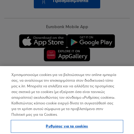
Προσβασιμότητα
Eurobank Mobile App
Χρησιμοποιούμε cookies για να βελτιώσουμε την online εμπειρία
Copyright © 2026
σας, να αναλύουμε την επισκεψιμότητα στον διαδικτυακό τόπο
μας κ.λπ. Μπορείτε να επιλέξετε και να αλλάξετε τις προτιμήσεις
σας σχετικά με τα cookies (με εξαίρεση όσα είναι τεχνικώς
Όροι Χρήσης
απαραίτητα) ακολουθώντας τον σύνδεσμο «Ρυθμίσεις cookies».
Καθιστώντας κάποιο cookie ενεργό δίνετε τη συγκατάθεσή σας
Προσωπικά Δεδομένα στον Διαδικτυακό Τόπο
για τη χρήση αυτού σύμφωνα με τα προβλεπόμενα στην
Πολιτική μας για τα Cookies.
Πολιτική Cookies
Ρυθμίσεις για τα cookies
Δήλωση Προσβασιμότητας